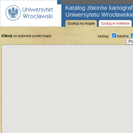
Katalog zbiorów kartogra
Uniwersytetu Wrocławski
Szukaj na mapie
Szukaj w indeksie
Kliknij
na wybrany punkt mapy:
zasieg:
lokalne