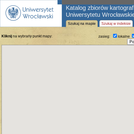
Katalog zbiorów kartogra
Uniwersytetu Wrocławski
Szukaj na mapie
Szukaj w indeksie
Kliknij
na wybrany punkt mapy:
zasieg:
lokalne