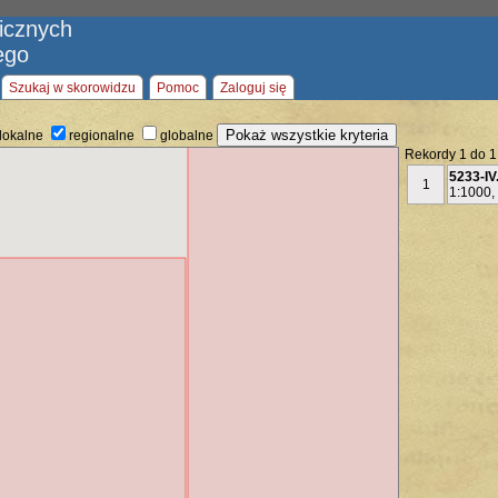
ficznych
ego
Szukaj w skorowidzu
Pomoc
Zaloguj się
lokalne
regionalne
globalne
Rekordy 1 do 1
5233-IV
1
1:1000,