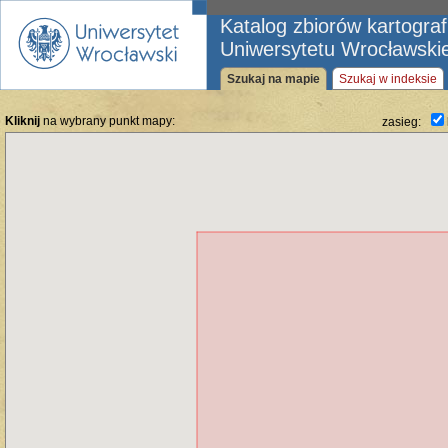
Katalog zbiorów kartogra
Uniwersytetu Wrocławski
Szukaj na mapie
Szukaj w indeksie
Kliknij
na wybrany punkt mapy:
zasieg: