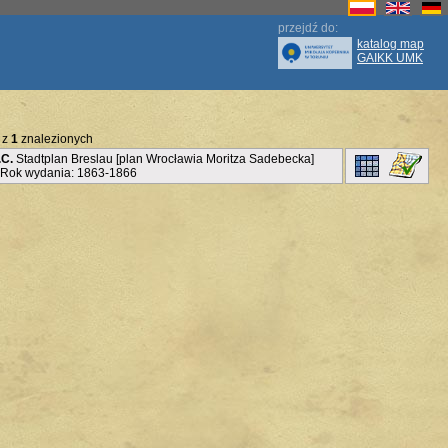
przejdź do:
katalog map
GAIKK UMK
 z
1
znalezionych
.C.
Stadtplan Breslau [plan Wrocławia Moritza Sadebecka]
 Rok wydania: 1863-1866